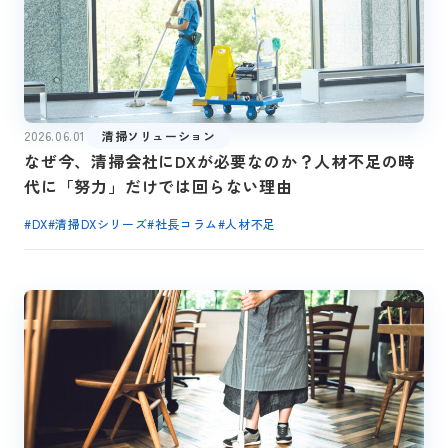
2026.06.01
清掃ソリューション
なぜ今、清掃会社にDXが必要なのか？人材不足の時
代に「努力」だけでは回らない理由
#
DX
#
清掃DXシリーズ
#
社長コラム
#
人材不足