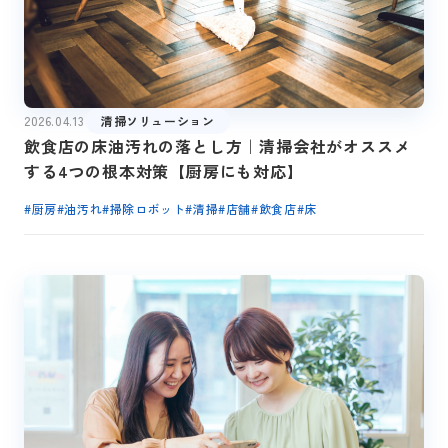
2026.04.13
清掃ソリューション
飲食店の床油汚れの落とし方｜清掃会社がオススメ
する4つの根本対策【厨房にも対応】
#
厨房
#
油汚れ
#
掃除ロボット
#
清掃
#
店舗
#
飲食店
#
床