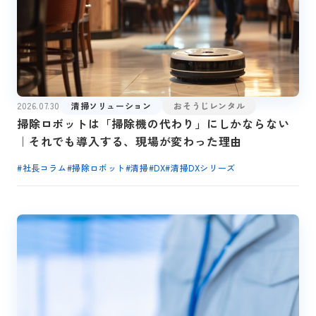
2026.07.30
清掃ソリューション
おそうじレンタル
掃除ロボットは「掃除機の代わり」にしかならない
｜それでも導入する、現場が変わった理由
#
社長コラム
#
掃除ロボット
#
清掃
#
DX
#
清掃DXシリーズ