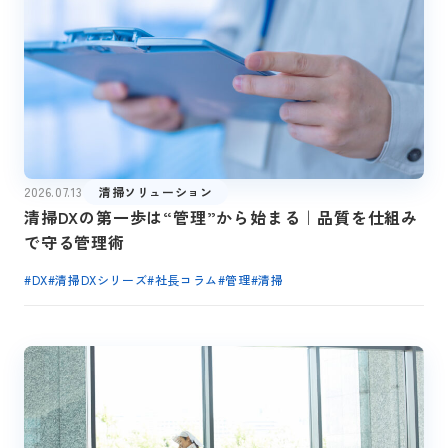
2026.07.13
清掃ソリューション
清掃DXの第一歩は“管理”から始まる｜品質を仕組み
で守る管理術
#
DX
#
清掃DXシリーズ
#
社長コラム
#
管理
#
清掃