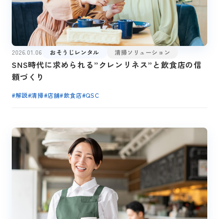
2026.01.06
おそうじレンタル
清掃ソリューション
SNS時代に求められる”クレンリネス”と飲食店の信
頼づくり
#
解説
#
清掃
#
店舗
#
飲食店
#
QSC