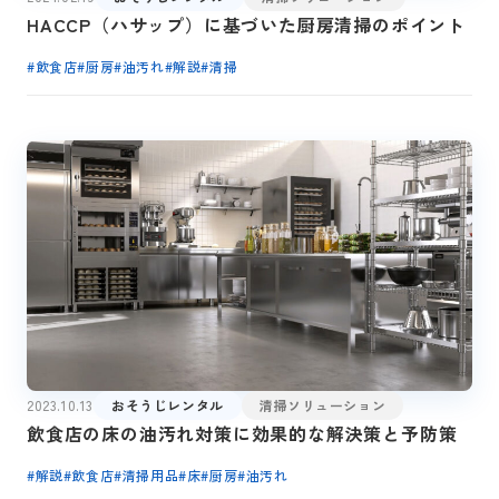
HACCP（ハサップ）に基づいた厨房清掃のポイント
#
飲食店
#
厨房
#
油汚れ
#
解説
#
清掃
2023.10.13
おそうじレンタル
清掃ソリューション
飲食店の床の油汚れ対策に効果的な解決策と予防策
#
解説
#
飲食店
#
清掃用品
#
床
#
厨房
#
油汚れ