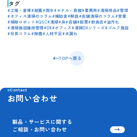
タグ
#
工場・倉庫
#
結露
#
雨水
#
ホテル・旅館
#
業務用
#
清掃用品
#
管理
#
オフィス清掃のコラム
#
補助金
#
解説
#
店舗清掃のコラム
#
営業
#
掃除ロボット
#
QSC
#
清掃
#
床
#
店舗
#
厨房
#
飲食店
#
油汚れ
#
清掃施設維持管理
#
DX
#
オフィス
#
清掃DXシリーズ
#
ゴルフ施設
#
社長コラム
#
除菌
#
人材不足
#
水漏れ
TOPへ戻る
Contact
お問い合わせ
製品・サービスに関する
ご相談・お問い合わせ