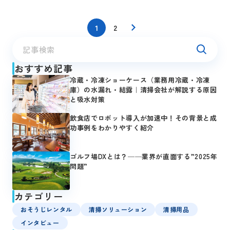
1
2
おすすめ記事
冷蔵・冷凍ショーケース（業務用冷蔵・冷凍
庫）の水漏れ・結露｜清掃会社が解説する原因
と吸水対策
飲食店でロボット導入が加速中！その背景と成
功事例をわかりやすく紹介
ゴルフ場DXとは？──業界が直面する”2025年
問題”
カテゴリー
おそうじレンタル
清掃ソリューション
清掃用品
インタビュー