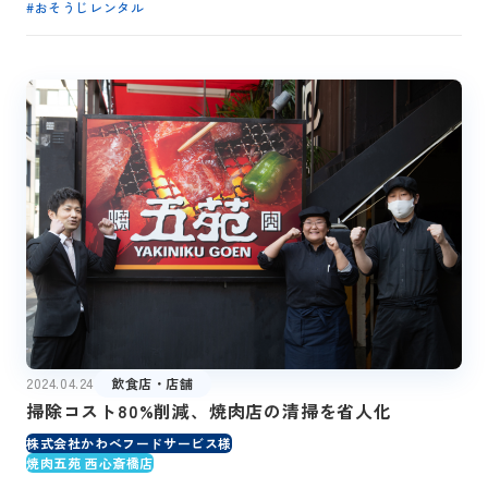
#
おそうじレンタル
2024.04.24
飲食店・店舗
掃除コスト80%削減、焼肉店の清掃を省人化
株式会社かわべフードサービス様
焼肉五苑 西心斎橋店