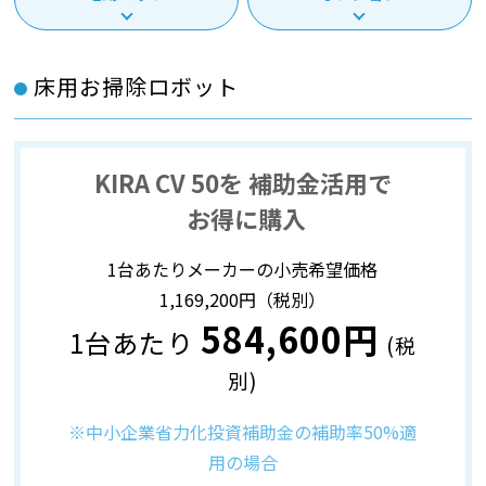
床用お掃除ロボット
KIRA CV 50
を
補助金活用
で
お得
に
購入
1台あたりメーカーの小売希望価格
1,169,200円（税別）
584,600円
1台あたり
(税
別)
※中小企業省力化投資補助金の補助率50%適
用の場合