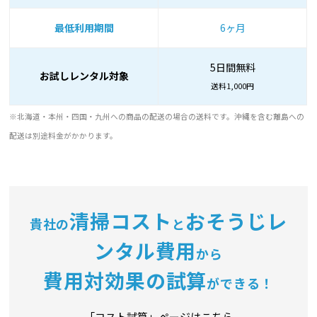
最低利用期間
6ヶ月
5日間無料
お試しレンタル対象
送料1,000円
※北海道・本州・四国・九州への商品の配送の場合の送料です。沖縄を含む離島への
配送は別途料金がかかります。
清掃コスト
おそうじレ
貴社の
と
ンタル費用
から
費用対効果の試算
ができる！
「コスト試算」ページはこちら