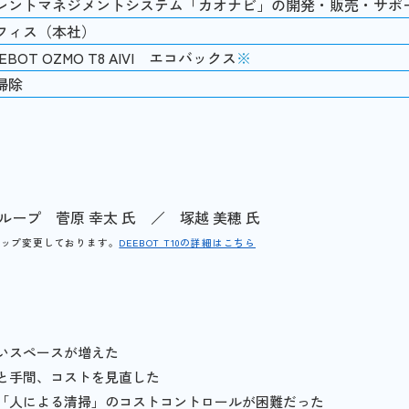
レントマネジメントシステム「カオナビ」の開発・販売・サポ
フィス（本社）
EBOT OZMO T8 AIVI エコバックス
※
掃除
ープ 菅原 幸太 氏 ／ 塚越 美穂 氏
ラインアップ変更しております。
DEEBOT T10の詳細はこちら
いスペースが増えた
と手間、コストを見直した
「人による清掃」のコストコントロールが困難だった