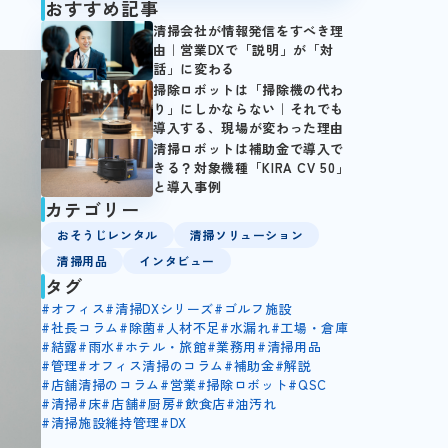
おすすめ記事
清掃会社が情報発信をすべき理
由｜営業DXで「説明」が「対
話」に変わる
掃除ロボットは「掃除機の代わ
り」にしかならない｜それでも
導入する、現場が変わった理由
清掃ロボットは補助金で導入で
きる？対象機種「KIRA CV 50」
と導入事例
カテゴリー
おそうじレンタル
清掃ソリューション
清掃用品
インタビュー
タグ
#
オフィス
#
清掃DXシリーズ
#
ゴルフ施設
#
社長コラム
#
除菌
#
人材不足
#
水漏れ
#
工場・倉庫
#
結露
#
雨水
#
ホテル・旅館
#
業務用
#
清掃用品
#
管理
#
オフィス清掃のコラム
#
補助金
#
解説
#
店舗清掃のコラム
#
営業
#
掃除ロボット
#
QSC
#
清掃
#
床
#
店舗
#
厨房
#
飲食店
#
油汚れ
#
清掃施設維持管理
#
DX