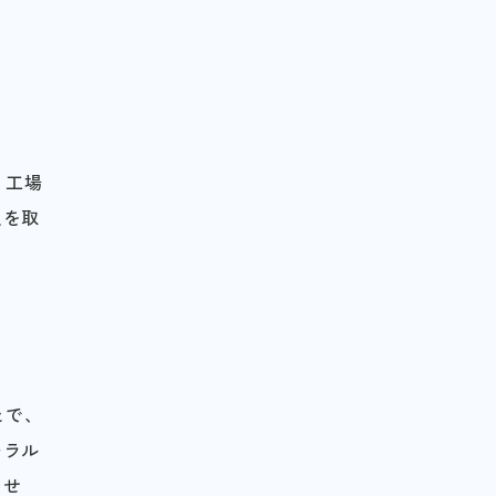
、工場
足を取
とで、
モラル
ませ