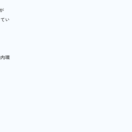
が
してい
店内環