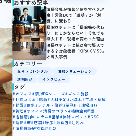
おすすめ記事
清掃会社が情報発信をすべき理
由｜営業DXで「説明」が「対
話」に変わる
掃除ロボットは「掃除機の代わ
り」にしかならない｜それでも
導入する、現場が変わった理由
清掃ロボットは補助金で導入で
きる？対象機種「KIRA CV 50」
と導入事例
カテゴリー
おそうじレンタル
清掃ソリューション
清掃用品
インタビュー
タグ
#
オフィス
#
清掃DXシリーズ
#
ゴルフ施設
#
社長コラム
#
除菌
#
人材不足
#
水漏れ
#
工場・倉庫
#
結露
#
雨水
#
ホテル・旅館
#
業務用
#
清掃用品
#
管理
#
オフィス清掃のコラム
#
補助金
#
解説
#
店舗清掃のコラム
#
営業
#
掃除ロボット
#
QSC
#
清掃
#
床
#
店舗
#
厨房
#
飲食店
#
油汚れ
#
清掃施設維持管理
#
DX